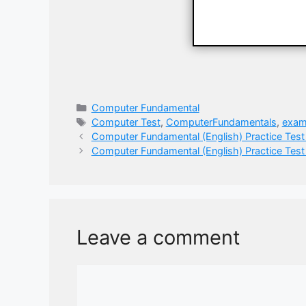
Categories
Computer Fundamental
Tags
Computer Test
,
ComputerFundamentals
,
exa
Computer Fundamental (English) Practice Test – 1 | क
Computer Fundamental (English) Practice Test – 3 | क
Leave a comment
Comment