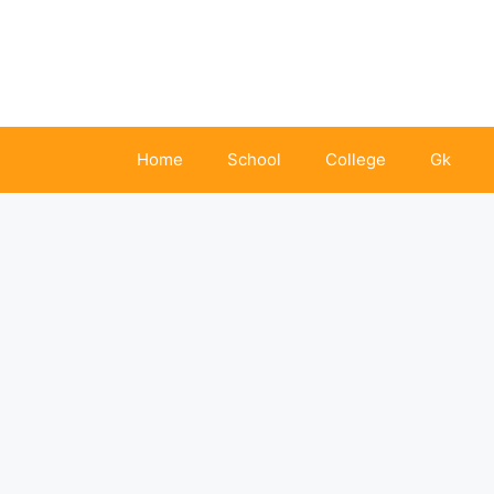
Skip
to
content
Home
School
College
Gk