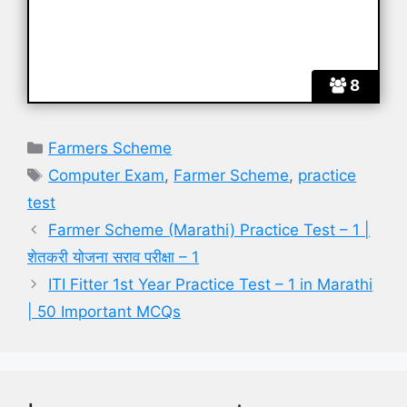
8
Categories
Farmers Scheme
Tags
Computer Exam
,
Farmer Scheme
,
practice
test
Farmer Scheme (Marathi) Practice Test – 1 |
शेतकरी योजना सराव परीक्षा – 1
ITI Fitter 1st Year Practice Test – 1 in Marathi
| 50 Important MCQs