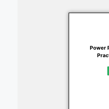
Power P
Pract