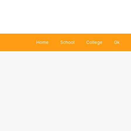
Skip
to
content
Home
School
College
Gk