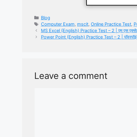
Categories
Blog
Tags
Computer Exam
,
mscit
,
Online Practice Test
,
P
MS Excel (English) Practice Test – 2 | एम एस एक्सेल 
Power Point (English) Practice Test – 2 | पॉवरपॉइंट 
Leave a comment
Comment