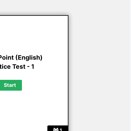
oint (English)
ice Test - 1
1